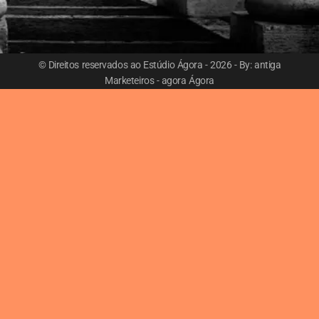
© Direitos reservados ao Estúdio Ágora - 2026 - By: antiga
Marketeiros - agora Ágora