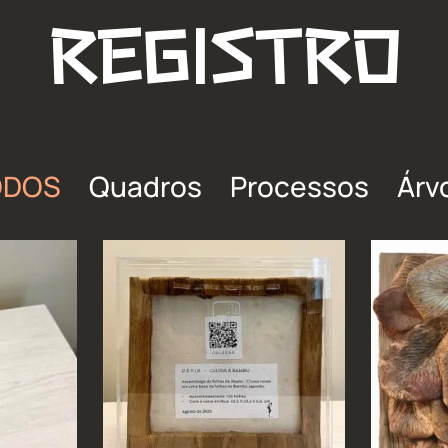
REGISTRO
ODOS
Quadros
Processos
Árv