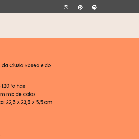
da Clusia Rosea e do
120 folhas
om mix de colas
a: 22,5 X 23,5 X 5,5 cm
-