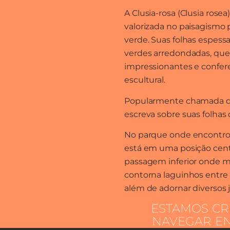
A Clusia-rosa (Clusia ros
valorizada no paisagismo
verde. Suas folhas espess
verdes arredondadas, qu
impressionantes e confer
escultural.
Popularmente chamada de
escreva sobre suas folhas
No parque onde encontro a
está em uma posição centr
passagem inferior onde m
contorna laguinhos entre 
além de adornar diversos 
ESTAMOS CR
NAVEGAR EN