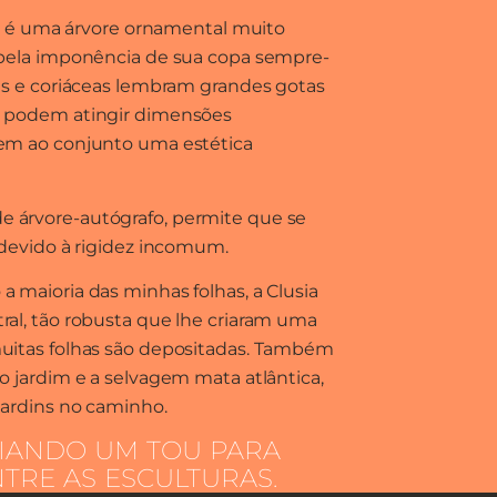
ea) é uma árvore ornamental muito
 pela imponência de sua copa sempre-
as e coriáceas lembram grandes gotas
e podem atingir dimensões
em ao conjunto uma estética
 árvore-autógrafo, permite que se
 devido à rigidez incomum.
 maioria das minhas folhas, a Clusia
al, tão robusta que lhe criaram uma
uitas folhas são depositadas. Também
o jardim e a selvagem mata atlântica,
jardins no caminho.
IANDO UM TOU PARA
TRE AS ESCULTURAS.