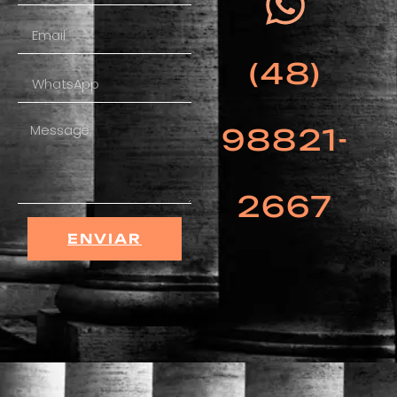
(48)
98821-
2667
ENVIAR