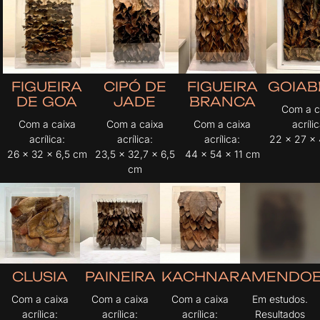
FIGUEIRA
CIPÓ DE
FIGUEIRA
GOIAB
DE GOA
JADE
BRANCA
Com a c
Com a caixa
Com a caixa
Com a caixa
acríli
acrílica:
acrílica:
acrílica:
22 x 27 x
26 x 32 x 6,5 cm
23,5 x 32,7 x 6,5
44 x 54 x 11 cm
cm
CLUSIA
PAINEIRA
KACHNAR
AMENDOE
Com a caixa
Com a caixa
Com a caixa
Em estudos.
acrílica:
acrílica:
acrílica:
Resultados