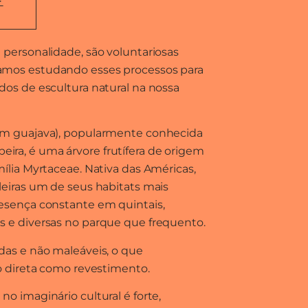
-
 personalidade, são voluntariosas
amos estudando esses processos para
dos de escultura natural na nossa
ium guajava), popularmente conhecida
ira, é uma árvore frutífera de origem
mília Myrtaceae. Nativa das Américas,
leiras um de seus habitats mais
resença constante em quintais,
s e diversas no parque que frequento.
idas e não maleáveis, o que
ão direta como revestimento.
no imaginário cultural é forte,