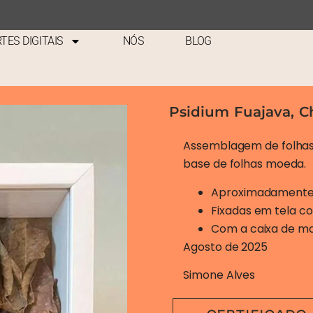
Goiabeira
TES DIGITAIS
NÓS
BLOG
Psidium Fuajava, C
Assemblagem de folhas
base de folhas moeda.
Aproximadamente 
Fixadas em tela c
Com a caixa de mad
Agosto de 2025
Simone Alves