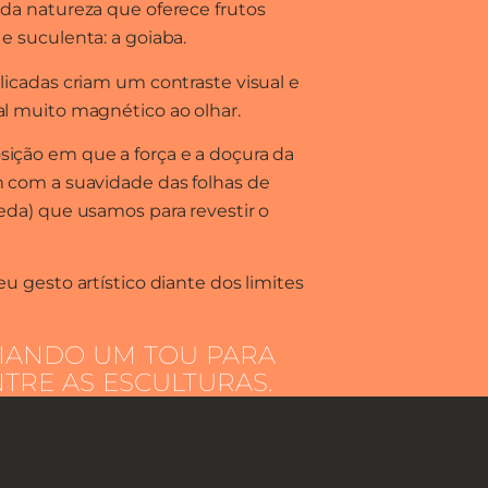
da natureza que oferece frutos
e suculenta: a goiaba.
licadas criam um contraste visual e
l muito magnético ao olhar.
ição em que a força e a doçura da
m com a suavidade das folhas de
eda) que usamos para revestir o
u gesto artístico diante dos limites
IANDO UM TOU PARA
TRE AS ESCULTURAS.