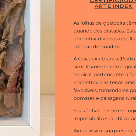
CERTIFICADO 
ARTE INDEX
As folhas de goiabeira têm
quando desidratadas. Est
encontrar diversos resulta
coleção de quadros.
A Goiabeira-branca (Psid
simplesmente como goiabe
tropical, pertencente à fa
encontrou nas terras brasi
favoráveis, tornando-se p
pomares e paisagens rurai
Suas folhas tornam-se ríg
impossibilita sua utilizaç
Ainda assim, sua presença 